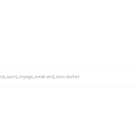
ons
,
sport
,
voyage
,
week-end
,
zero dechet