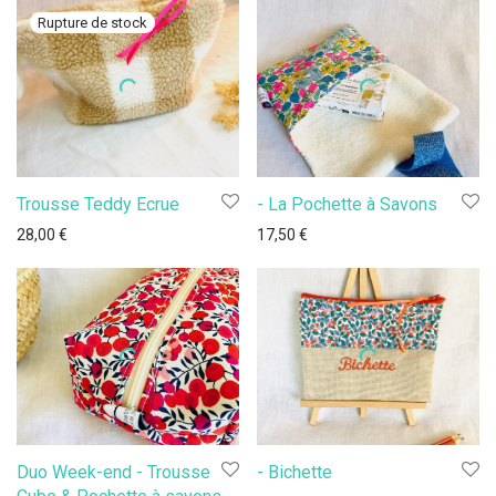
Trousse Teddy Ecrue
- La Pochette à Savons
28,00
€
17,50
€
Duo Week-end - Trousse
- Bichette